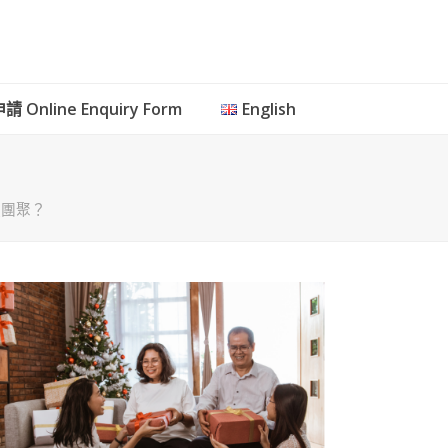
 Online Enquiry Form
English
庭團聚？