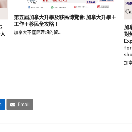
第五屆加拿大升學及移民博覽會: 加拿大升學＋
工作＋移民全攻略！
G
加
加拿大不僅是理想的留…
請人
對勞
Exp
for
sho
加拿
n
Email