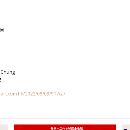
因
y Chung
g
art.com.hk/2022/09/09/917ca/