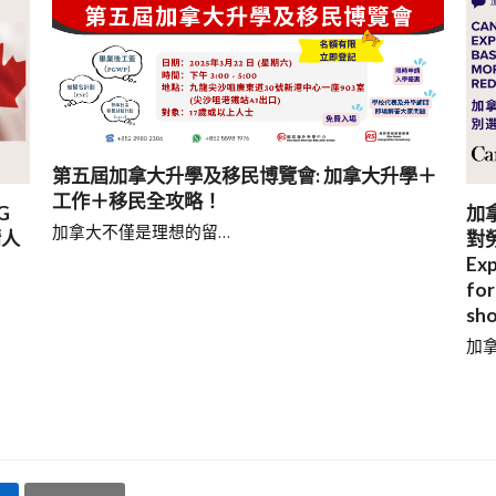
第五屆加拿大升學及移民博覽會: 加拿大升學＋
工作＋移民全攻略！
G
加
加拿大不僅是理想的留…
請人
對勞
Exp
for
sho
加拿