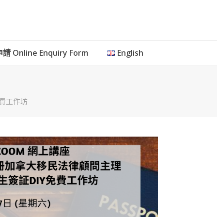
 Online Enquiry Form
English
免費工作坊