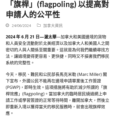
「旗桿」(flagpoling) 以提高對
申請人的公平性
24/06/2024
加拿大資訊
2024
年 6
月 21
日—渥太華
—加拿大和美國邊境的貨物
和人員安全流動對於北美經濟以及加拿大人和美國人之間
密切的人與人關係至關重要。這就是為何我們繼續尋找方
法，讓過境變得更容易、更快捷，同時又不損害我們移民
系統的完整性。
今天，移民、難民和公民部長馬克米勒 (Marc Miller) 閣
下宣布，外國公民不能再在邊境申請畢業後工作簽證
(PGWP)，即時生效。這項措施將有助於減少所謂的「旗
桿效應」(flagpoling)。當加拿大的臨時居民繞過網上申
請工作或學習簽證的正常等待時間，離開加拿大，然後立
即重新入境以獲得當天的移民服務時，就會出現旗桿效
應。