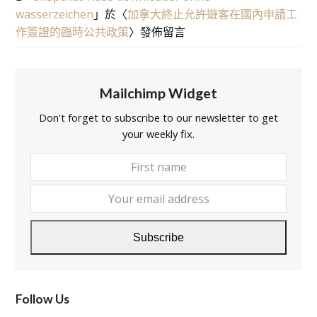
wasserzeichen
」於〈
加拿大終止允許遊客在國內申請工
作簽證的臨時公共政策
〉發佈留言
Mailchimp Widget
Don't forget to subscribe to our newsletter to get
your weekly fix.
First
Your
name
email
addre
Subscribe
Follow Us