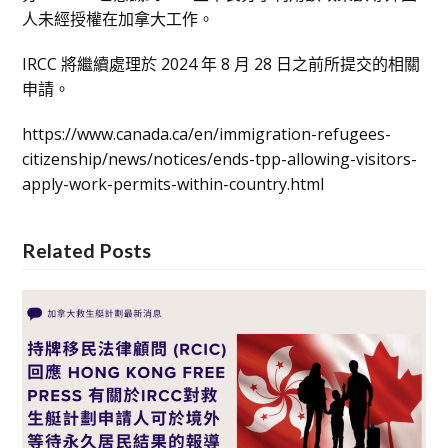
人未經授權在加拿大工作。
IRCC 將繼續處理於 2024 年 8 月 28 日之前所提交的相關
申請。
https://www.canada.ca/en/immigration-refugees-
citizenship/news/notices/ends-tpp-allowing-visitors-
apply-work-permits-within-country.html
Related Posts