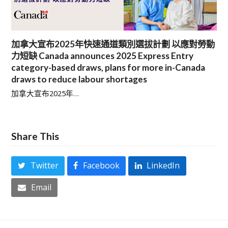
加拿大宣布2025年快速通道類別選拔計劃 以應對勞動
力短缺 Canada announces 2025 Express Entry
category-based draws, plans for more in-Canada
draws to reduce labour shortages
加拿大宣布2025年…
Share This
Twitter
Facebook
LinkedIn
Email